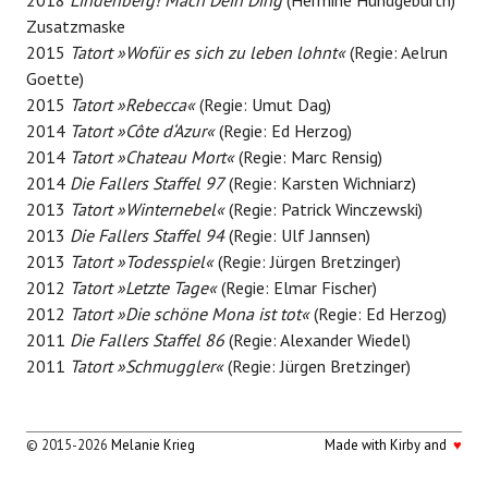
Zusatzmaske
2015
Tatort »Wofür es sich zu leben lohnt«
(Regie: Aelrun
Goette)
2015
Tatort »Rebecca«
(Regie: Umut Dag)
2014
Tatort »Côte d‘Azur«
(Regie: Ed Herzog)
2014
Tatort »Chateau Mort«
(Regie: Marc Rensig)
2014
Die Fallers Staffel 97
(Regie: Karsten Wichniarz)
2013
Tatort »Winternebel«
(Regie: Patrick Winczewski)
2013
Die Fallers Staffel 94
(Regie: Ulf Jannsen)
2013
Tatort »Todesspiel«
(Regie: Jürgen Bretzinger)
2012
Tatort »Letzte Tage«
(Regie: Elmar Fischer)
2012
Tatort »Die schöne Mona ist tot«
(Regie: Ed Herzog)
2011
Die Fallers Staffel 86
(Regie: Alexander Wiedel)
2011
Tatort »Schmuggler«
(Regie: Jürgen Bretzinger)
© 2015-2026
Melanie Krieg
Made with Kirby and
♥