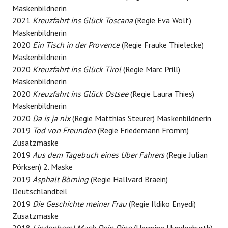
Maskenbildnerin
2021
Kreuzfahrt ins Glück Toscana
(Regie Eva Wolf)
Maskenbildnerin
2020
Ein Tisch in der Provence
(Regie Frauke Thielecke)
Maskenbildnerin
2020
Kreuzfahrt ins Glück Tirol
(Regie Marc Prill)
Maskenbildnerin
2020
Kreuzfahrt ins Glück Ostsee
(Regie Laura Thies)
Maskenbildnerin
2020
Da is ja nix
(Regie Matthias Steurer) Maskenbildnerin
2019
Tod von Freunden
(Regie Friedemann Fromm)
Zusatzmaske
2019
Aus dem Tagebuch eines Uber Fahrers
(Regie Julian
Pörksen) 2. Maske
2019
Asphalt Börning
(Regie Hallvard Braein)
Deutschlandteil
2019
Die Geschichte meiner Frau
(Regie Ildiko Enyedi)
Zusatzmaske
2018
Lindenberg! Mach Dein Ding
(Hermine Hundgeburth)